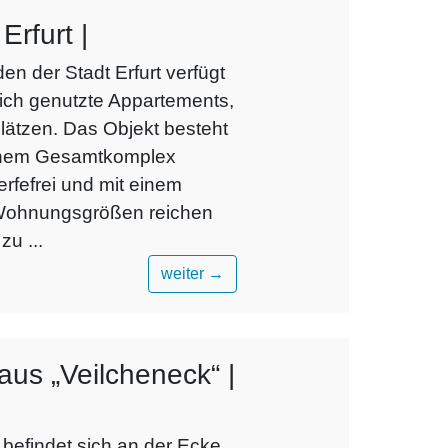
rfurt |
n der Stadt Erfurt verfügt
ich genutzte Appartements,
ätzen. Das Objekt besteht
einem Gesamtkomplex
rfefrei und mit einem
 Wohnungsgrößen reichen
u ...
weiter
→
s „Veilcheneck“ |
efindet sich an der Ecke