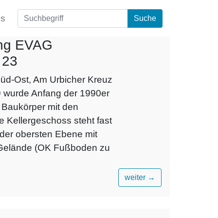
bs
Suche
ung EVAG
 23
üd-Ost, Am Urbicher Kreuz
/9 wurde Anfang der 1990er
e Baukörper mit den
 Kellergeschoss steht fast
 der obersten Ebene mit
r Gelände (OK Fußboden zu
weiter
→