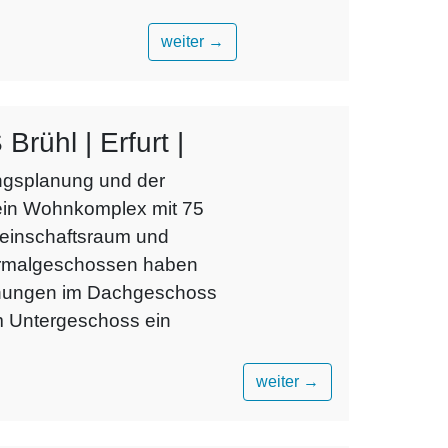
weiter
→
ühl | Erfurt |
ungsplanung und der
 ein Wohnkomplex mit 75
meinschaftsraum und
ormalgeschossen haben
hnungen im Dachgeschoss
im Untergeschoss ein
weiter
→